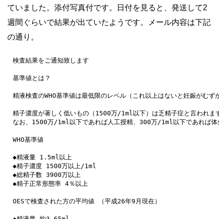
ていました。添付写真付です。日付を見ると、発送して2
週間ぐらいで結果が出ていたようです。メール内容は下記
の通り。
検査結果をご通知致します

基準値とは？

精液検査のWHO基準値は最低限のレベル（これ以上はないと妊娠がむずか
精子濃度が著しく低いもの（1500万/1ml以下）は乏精子症と言われ
なお、1500万/1ml以下であれば人工授精、300万/1ml以下であれば
WHO基準値

◆精液量 1.5ml以上

◆精子濃度 1500万以上/1ml

◆総精子数 3900万以上

◆精子正常形態率 4％以上

OESで検査された方の平均値 （平成26年9月現在）

◆精液量 約3.65ml
